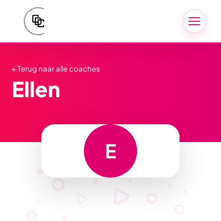
←
Terug naar alle coaches
Ellen
E