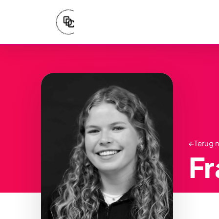
←
Terug 
Fr