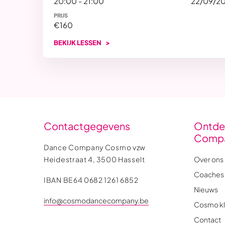
20:00 - 21:00
22/09/2
PRIJS
€160
BEKIJK LESSEN
Contactgegevens
Ontde
Comp
Dance Company Cosmo vzw
Heidestraat 4, 3500 Hasselt
Over ons
Coaches
IBAN BE64 0682 1261 6852
Nieuws
info@cosmodancecompany.be
Cosmo kl
Contact