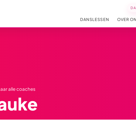
D
DANSLESSEN
OVER O
naar alle coaches
auke