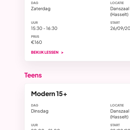
DAG
LOCATIE
Zaterdag
Danszaal
(Hasselt)
UUR
START
15:30 - 16:30
26/09/2
PRIJS
€160
BEKIJK LESSEN
Teens
Modern 15+
DAG
LOCATIE
Dinsdag
Danszaal
(Hasselt)
UUR
START