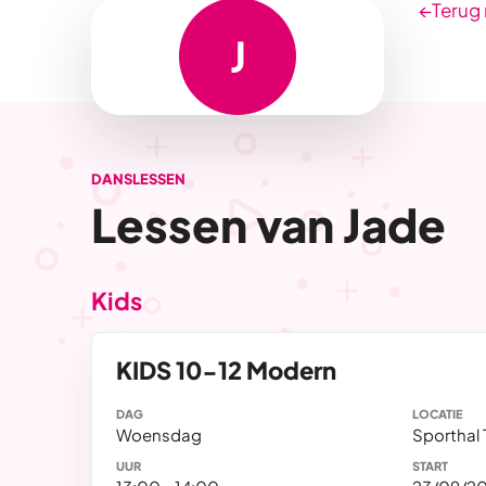
←
Terug 
J
DANSLESSEN
Lessen van Jade
Kids
KIDS 10-12 Modern
DAG
LOCATIE
Woensdag
Sporthal T
UUR
START