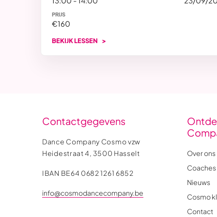
13:00 - 14:00
23/09/2
PRIJS
€160
BEKIJK LESSEN
Contactgegevens
Ontde
Comp
Dance Company Cosmo vzw
Heidestraat 4, 3500 Hasselt
Over ons
Coaches
IBAN BE64 0682 1261 6852
Nieuws
info@cosmodancecompany.be
Cosmo kl
Contact