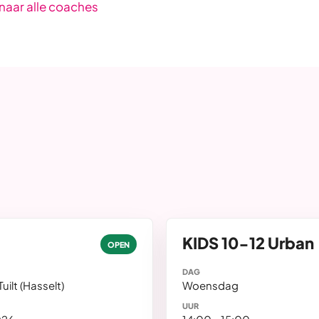
naar alle coaches
KIDS 10-12 Urban
OPEN
DAG
uilt (Hasselt)
Woensdag
UUR