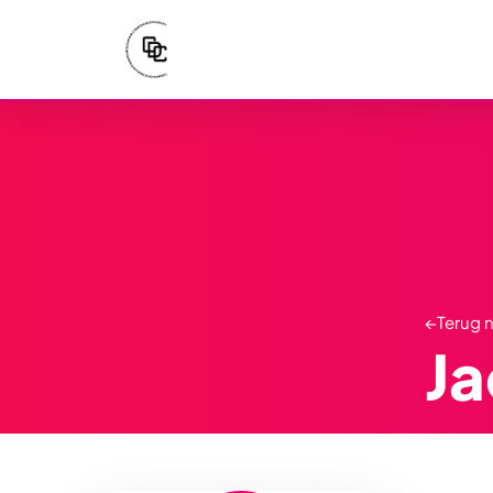
←
Terug 
J