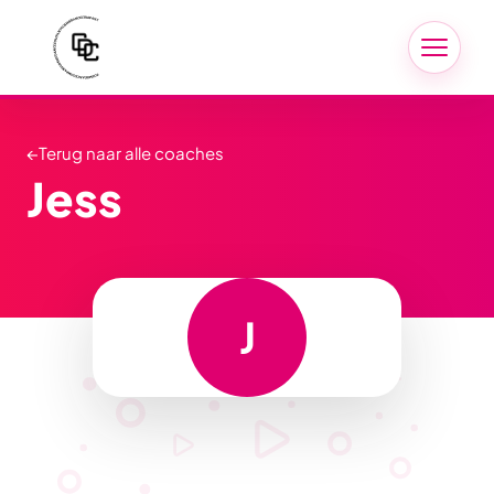
←
Terug naar alle coaches
Jess
J