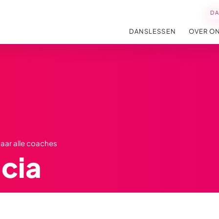
D
DANSLESSEN
OVER O
naar alle coaches
cia