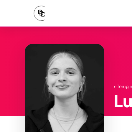
←
Terug 
Lu