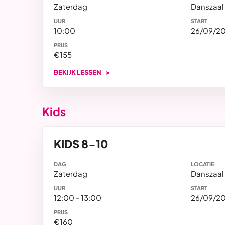
Zaterdag
Danszaal '
UUR
START
10:00
26/09/2
PRIJS
€155
BEKIJK LESSEN
Kids
KIDS 8-10
DAG
LOCATIE
Zaterdag
Danszaal '
UUR
START
12:00 - 13:00
26/09/2
PRIJS
€160