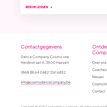
BEKIJK LESSEN
Contactgegevens
Ontde
Comp
Dance Company Cosmo vzw
Heidestraat 4, 3500 Hasselt
Over ons
Coaches
IBAN BE64 0682 1261 6852
Nieuws
info@cosmodancecompany.be
Cosmo kl
Contact
Copyright © 2026 Cosmo Dance Company. All rights reserved.
P