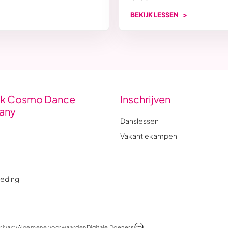
BEKIJK LESSEN
k Cosmo Dance
Inschrijven
any
Danslessen
Vakantiekampen
eding
rivacy
Algemene voorwaarden
Digitale Doeners