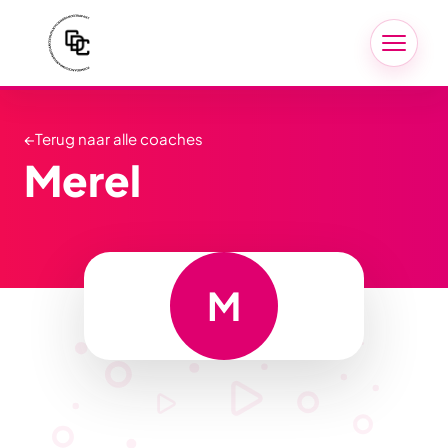
←
Terug naar alle coaches
Merel
M